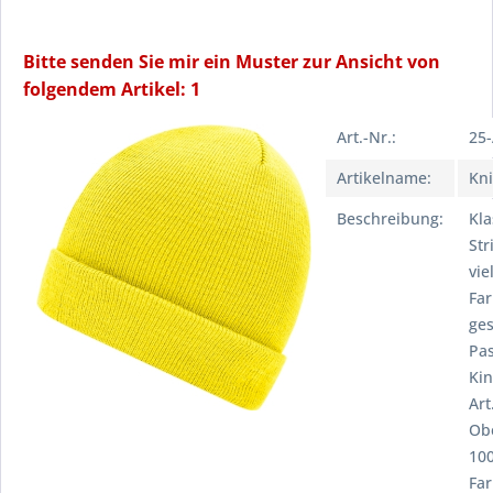
Bitte senden Sie mir ein Muster zur Ansicht von
folgendem Artikel: 1
Art.-Nr.:
25
Artikelname:
Kni
Beschreibung:
Kla
Str
vie
Fa
ges
Pa
Ki
Art
Obe
100
Far