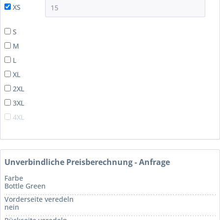
XS
S
M
L
XL
2XL
3XL
4XL
Unverbindliche Preisberechnung - Anfrage
Farbe
Bottle Green
Vorderseite veredeln
nein