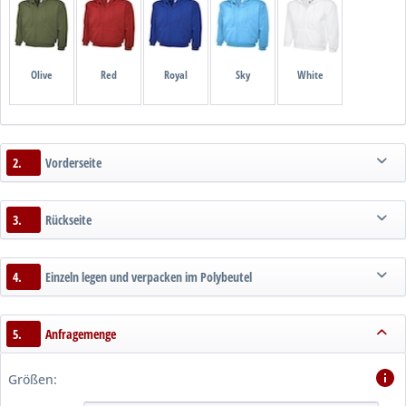
Olive
Red
Royal
Sky
White
2.
Vorderseite
3.
Rückseite
4.
Einzeln legen und verpacken im Polybeutel
5.
Anfragemenge
Größen: