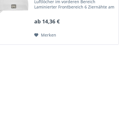
Luftlöcher im vorderen Bereich
Laminierter Frontbereich 6 Ziernähte am
Schild Perfekte Passform durch
elastisches Schweißband Rückseite voll
ab 14,36 €
geschlossen Atmungsaktives...
Merken