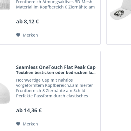
Frontbereich Atmungsaktives 3D-Mesh-
Material im Kopfbereich 6 Ziernähte am
Schild Perfekte Passform durch
elastisches Schweißband
ab 8,12 €
Größenregulierung durch "click &
snap"...
Merken
Seamless OneTouch Flat Peak Cap
Textilien besticken oder bedrucken lassen schon...
Hochwertige Cap mit nahtlos
vorgeformtem Kopfbereich,Laminierter
Frontbereich 8 Ziernähte am Schild
Perfekte Passform durch elastisches
Schweißband Größenregulierung durch
"click & snap" Verschluss
ab 14,36 €
Atmungsaktives 3D-Mesh-Material,...
Merken