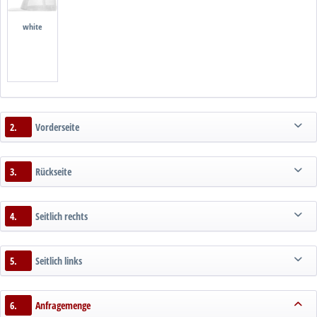
white
2.
Vorderseite
3.
Rückseite
4.
Seitlich rechts
5.
Seitlich links
6.
Anfragemenge