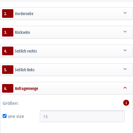
2.
Vorderseite
3.
Rückseite
4.
Seitlich rechts
5.
Seitlich links
6.
Anfragemenge
Größen:
one size