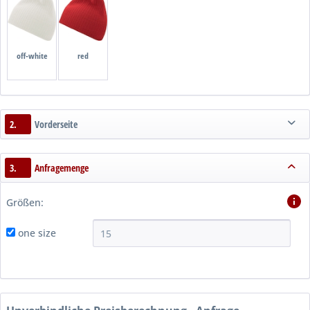
off-white
red
2.
Vorderseite
3.
Anfragemenge
Größen:
one size