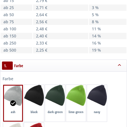
ab 15
2,79 €
ab 25
2,71 €
3 %
ab 50
2,64 €
5 %
ab 75
2,56 €
8 %
ab 100
2,48 €
11 %
ab 150
2,40 €
14 %
ab 250
2,33 €
16 %
ab 500
2,25 €
19 %
1.
Farbe
Farbe
ash
black
dark-green
lime-green
navy