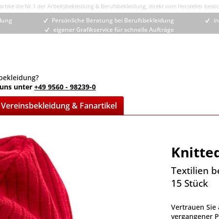
rtike die Nr 1 der Arbeitsbekleidung & Berufsbekleidung, direkt vom Hersteller bestic
idung
Persönliche Beratung bei Berufsbekleidung
in
eigener Grafikservice für schnelle Aufträge
bekleidung?
 uns unter
+49 9560 - 98239-0
Vereinsbekleidung & Fanartikel
Knitte
Textilien 
15 Stück
Vertrauen Sie 
vergangener Pr