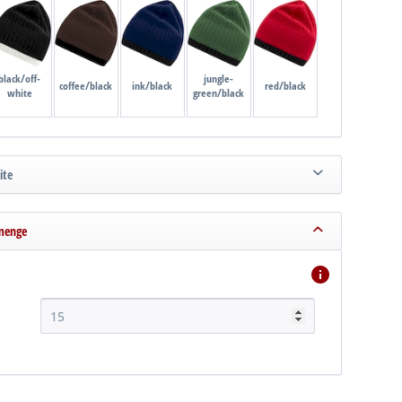
black/off-
jungle-
coffee/black
ink/black
red/black
white
green/black
ite
menge