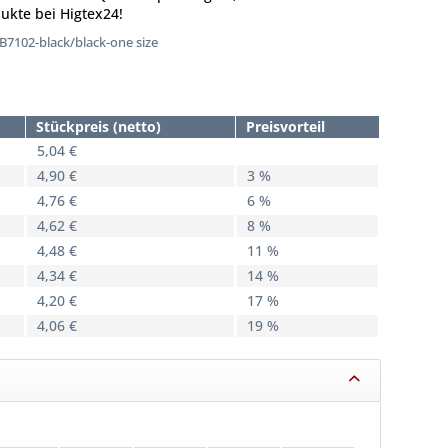
ukte bei Higtex24!
7102-black/black-one size
Stückpreis (netto)
Preisvorteil
5,04 €
4,90 €
3 %
4,76 €
6 %
4,62 €
8 %
4,48 €
11 %
4,34 €
14 %
4,20 €
17 %
4,06 €
19 %