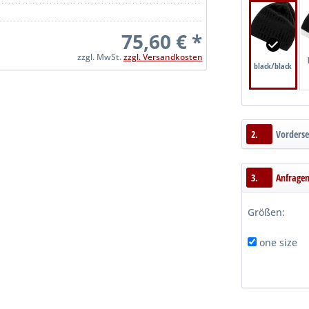
75,60 € *
zzgl. MwSt.
zzgl. Versandkosten
black/black
2.
Vorderse
3.
Anfrage
Größen:
one size