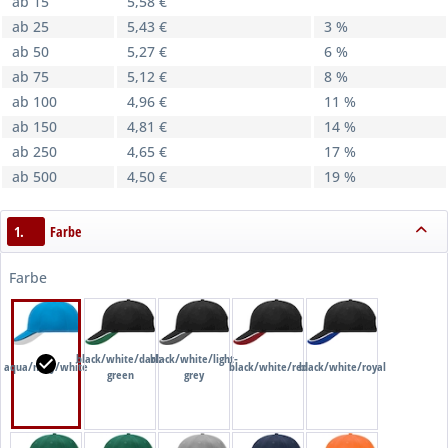
ab 15
5,58 €
ab 25
5,43 €
3 %
ab 50
5,27 €
6 %
ab 75
5,12 €
8 %
ab 100
4,96 €
11 %
ab 150
4,81 €
14 %
ab 250
4,65 €
17 %
ab 500
4,50 €
19 %
1.
Farbe
Farbe
black/white/dark-
black/white/light-
aqua/navy/white
black/white/red
black/white/royal
green
grey