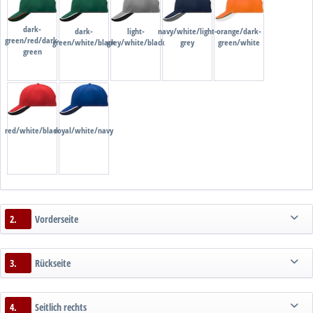
dark-
dark-
light-
navy/white/light-
orange/dark-
green/red/dark-
green/white/black
grey/white/black
grey
green/white
green
red/white/black
royal/white/navy
2.
Vorderseite
3.
Rückseite
4.
Seitlich rechts