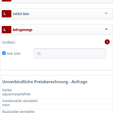
5.
Seitlich links
6.
Anfragemenge
Größen:
one size
Unverbindliche Preisberechnung - Anfrage
Farbe
aqua/navy/white
Vorderseite veredeln
nein
Rückseite veredeln