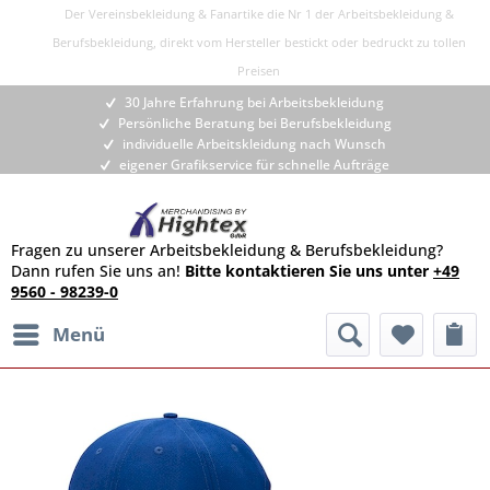
Der Vereinsbekleidung & Fanartike die Nr 1 der Arbeitsbekleidung &
Berufsbekleidung, direkt vom Hersteller bestickt oder bedruckt zu tollen
Preisen
30 Jahre Erfahrung bei Arbeitsbekleidung
Persönliche Beratung bei Berufsbekleidung
individuelle Arbeitskleidung nach Wunsch
eigener Grafikservice für schnelle Aufträge
Fragen zu unserer Arbeitsbekleidung & Berufsbekleidung?
Dann rufen Sie uns an!
Bitte kontaktieren Sie uns unter
+49
9560 - 98239-0
Menü