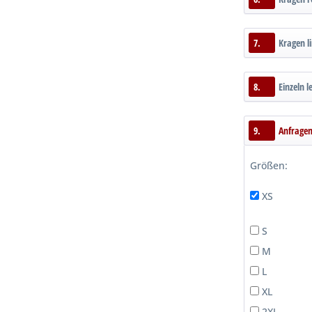
7.
Kragen l
8.
Einzeln 
9.
Anfrage
Größen:
XS
S
M
L
XL
2XL