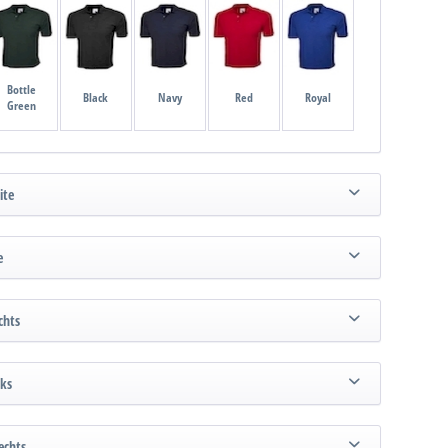
Bottle
Black
Navy
Red
Royal
Green
ite
e
chts
nks
echts