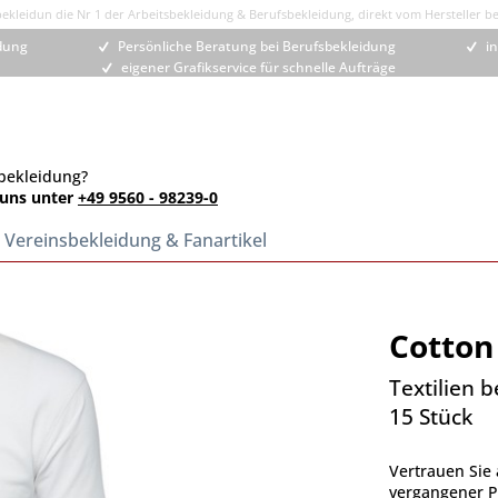
kleidun die Nr 1 der Arbeitsbekleidung & Berufsbekleidung, direkt vom Hersteller bes
idung
Persönliche Beratung bei Berufsbekleidung
in
eigener Grafikservice für schnelle Aufträge
bekleidung?
 uns unter
+49 9560 - 98239-0
Vereinsbekleidung & Fanartikel
Cotton 
Textilien 
15 Stück
Vertrauen Sie 
vergangener Pr