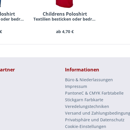
oshirt
Childrens Poloshirt
Textilien besticken oder bedrucken lassen schon...
Textilien besticken oder bedrucken lassen schon...
 €
ab 4,70 €
artner
Informationen
Büro & Niederlassungen
Impressum
PantoneC & CMYK Farbtabelle
Stickgarn Farbkarte
Veredelungstechniken
Versand und Zahlungsbedingun
Privatsphäre und Datenschutz
Cookie-Einstellungen