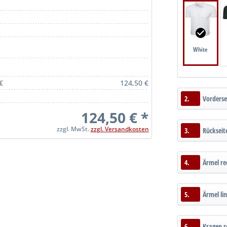
White
€
124,50 €
2.
Vorderse
124,50 € *
zzgl. MwSt.
zzgl. Versandkosten
3.
Rückseit
4.
Ärmel re
5.
Ärmel li
6.
Kragen r