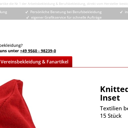
rtike die Nr 1 der Arbeitsbekleidung & Berufsbekleidung, direkt vom Hersteller bestic
idung
Persönliche Beratung bei Berufsbekleidung
in
eigener Grafikservice für schnelle Aufträge
bekleidung?
 uns unter
+49 9560 - 98239-0
Vereinsbekleidung & Fanartikel
Knitte
Inset
Textilien 
15 Stück