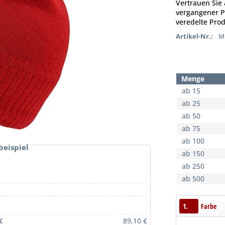
Vertrauen Sie 
vergangener Pr
veredelte Prod
Artikel-Nr.:
MB
Menge
ab 15
ab 25
ab 50
ab 75
ab 100
beispiel
ab 150
ab 250
ab 500
1.
Farbe
€
89,10 €