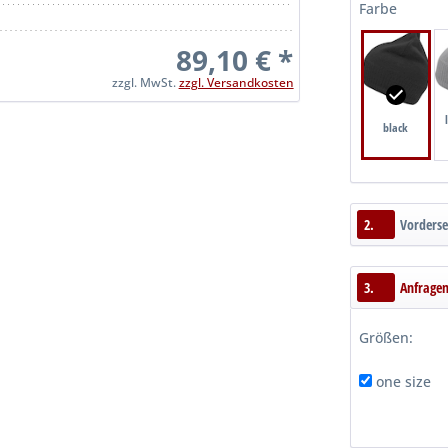
Farbe
89,10 € *
zzgl. MwSt.
zzgl. Versandkosten
black
2.
Vorderse
3.
Anfrage
Größen:
one size