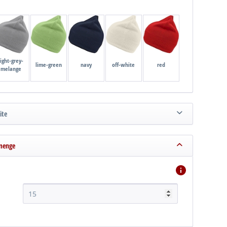
light-grey-
lime-green
navy
off-white
red
melange
ite
menge