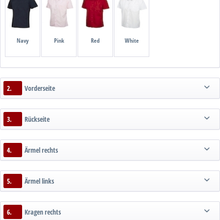
Navy
Pink
Red
White
2.
Vorderseite
3.
Rückseite
4.
Ärmel rechts
5.
Ärmel links
6.
Kragen rechts