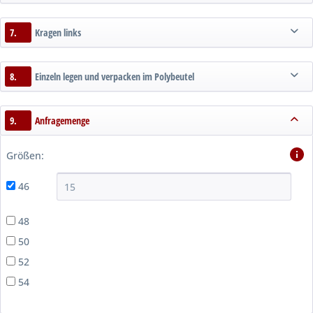
7.
Kragen links
8.
Einzeln legen und verpacken im Polybeutel
9.
Anfragemenge
Größen:
46
48
50
52
54