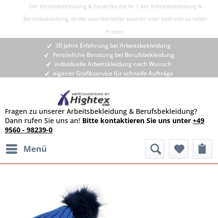
Der Vereinsbekleidung & Fanartike die Nr 1 der Arbeitsbekleidung &
Berufsbekleidung, direkt vom Hersteller bestickt oder bedruckt zu tollen
Preisen
30 Jahre Erfahrung bei Arbeitsbekleidung
Persönliche Beratung bei Berufsbekleidung
individuelle Arbeitskleidung nach Wunsch
eigener Grafikservice für schnelle Aufträge
Fragen zu unserer Arbeitsbekleidung & Berufsbekleidung?
Dann rufen Sie uns an!
Bitte kontaktieren Sie uns unter
+49
9560 - 98239-0
Menü