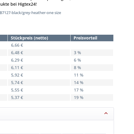
ukte bei Higtex24!
7127-black/grey-heather-one size
Stückpreis (netto)
Preisvorteil
6,66 €
6,48 €
3 %
6,29 €
6 %
6,11 €
8 %
5,92 €
11 %
5,74 €
14 %
5,55 €
17 %
5,37 €
19 %