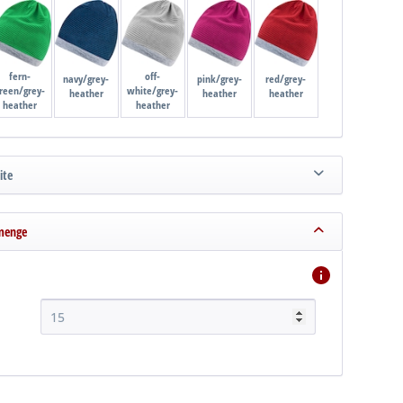
fern-
off-
navy/grey-
pink/grey-
red/grey-
reen/grey-
white/grey-
heather
heather
heather
heather
heather
ite
menge