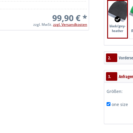
99,90 € *
zzgl. MwSt.
zzgl. Versandkosten
black/grey-
g
heather
2.
Vorderse
3.
Anfrage
Größen:
one size