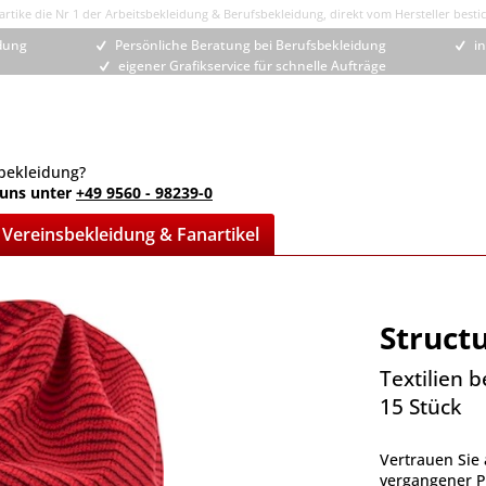
rtike die Nr 1 der Arbeitsbekleidung & Berufsbekleidung, direkt vom Hersteller bestic
idung
Persönliche Beratung bei Berufsbekleidung
in
eigener Grafikservice für schnelle Aufträge
bekleidung?
 uns unter
+49 9560 - 98239-0
Vereinsbekleidung & Fanartikel
Struct
Textilien 
15 Stück
Vertrauen Sie 
vergangener Pr