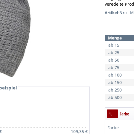
veredelte Prod
Artikel-Nr.:
MB
Menge
ab 15
ab 25
ab 50
ab 75
ab 100
ab 150
beispiel
ab 250
ab 500
1.
Farbe
Farbe
€
109,35 €