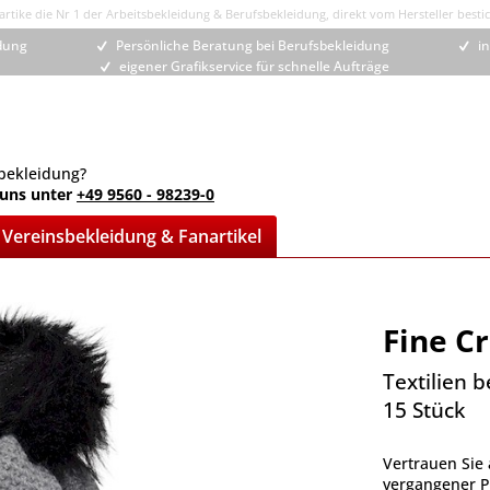
rtike die Nr 1 der Arbeitsbekleidung & Berufsbekleidung, direkt vom Hersteller bestic
idung
Persönliche Beratung bei Berufsbekleidung
in
eigener Grafikservice für schnelle Aufträge
bekleidung?
 uns unter
+49 9560 - 98239-0
Vereinsbekleidung & Fanartikel
Fine C
Textilien 
15 Stück
Vertrauen Sie 
vergangener Pr