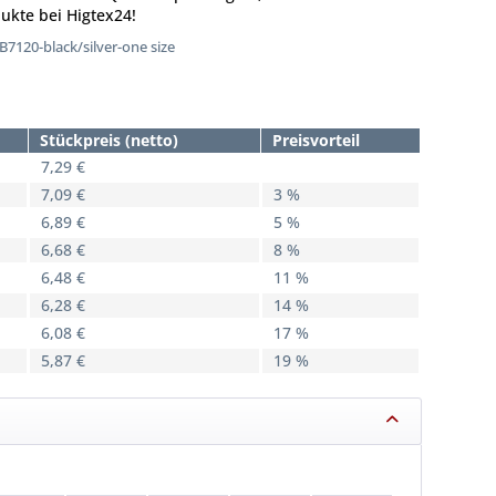
ukte bei Higtex24!
7120-black/silver-one size
Stückpreis (netto)
Preisvorteil
7,29 €
7,09 €
3 %
6,89 €
5 %
6,68 €
8 %
6,48 €
11 %
6,28 €
14 %
6,08 €
17 %
5,87 €
19 %