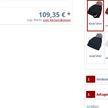
109,35 € *
zzgl. MwSt.
zzgl. Versandkosten
black/silver
o
navy/silver
w
2.
Vorderse
3.
Anfrage
Größen: