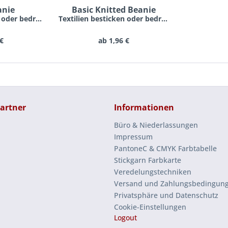
anie
Basic Knitted Beanie
Textilien besticken oder bedrucken lassen schon...
Textilien besticken oder bedrucken lassen schon...
 €
ab 1,96 €
artner
Informationen
Büro & Niederlassungen
Impressum
PantoneC & CMYK Farbtabelle
Stickgarn Farbkarte
Veredelungstechniken
Versand und Zahlungsbedingun
Privatsphäre und Datenschutz
Cookie-Einstellungen
Logout