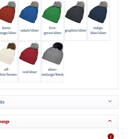
burnt-
fern-
indigo-
cobalt/silver
graphite/silver
range/silver
green/silver
blue/silver
off-
silver-
red/silver
hite/brown
melange/black
ite
menge