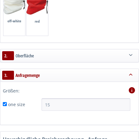
off-white
red
2.
Oberfläche
3.
Anfragemenge
Größen:
one size