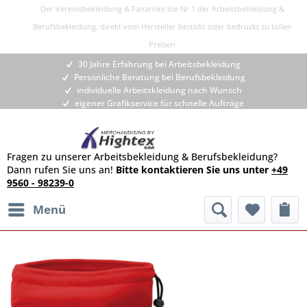
Der Vereinsbekleidung & Fanartike die Nr 1 der Arbeitsbekleidung &
Berufsbekleidung, direkt vom Hersteller bestickt oder bedruckt zu tollen
Preisen
30 Jahre Erfahrung bei Arbeitsbekleidung
Persönliche Beratung bei Berufsbekleidung
individuelle Arbeitskleidung nach Wunsch
eigener Grafikservice für schnelle Aufträge
Fragen zu unserer Arbeitsbekleidung & Berufsbekleidung?
Dann rufen Sie uns an!
Bitte kontaktieren Sie uns unter
+49
9560 - 98239-0
Menü