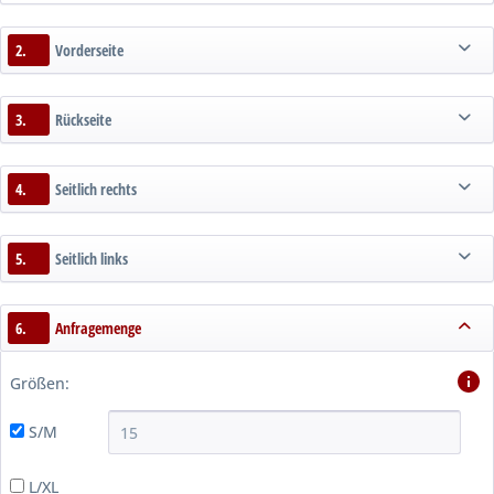
2.
Vorderseite
3.
Rückseite
4.
Seitlich rechts
5.
Seitlich links
6.
Anfragemenge
Größen:
S/M
L/XL