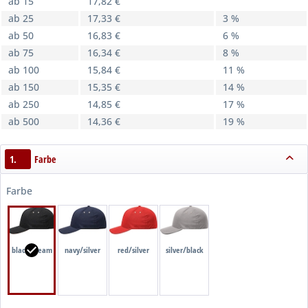
ab 15
17,82 €
ab 25
17,33 €
3 %
ab 50
16,83 €
6 %
ab 75
16,34 €
8 %
ab 100
15,84 €
11 %
ab 150
15,35 €
14 %
ab 250
14,85 €
17 %
ab 500
14,36 €
19 %
1.
Farbe
Farbe
black/cream
navy/silver
red/silver
silver/black