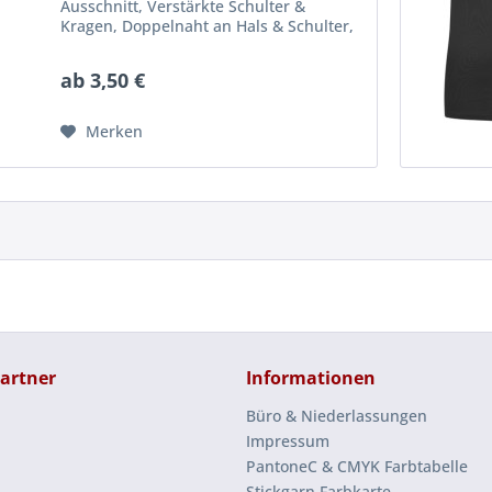
Ausschnitt, Verstärkte Schulter &
Kragen, Doppelnaht an Hals & Schulter,
Enzymgewaschen für extra weiches
Tragegefühl sowie verringertes
ab 3,50 €
Einlaufen, Waschbar bis 40° C
Merken
artner
Informationen
Büro & Niederlassungen
Impressum
PantoneC & CMYK Farbtabelle
Stickgarn Farbkarte