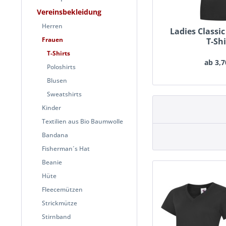
Vereinsbekleidung
Herren
Ladies Classi
Frauen
T-Shi
T-Shirts
ab 3,7
Poloshirts
Blusen
Sweatshirts
Kinder
Textilien aus Bio Baumwolle
Bandana
Fisherman´s Hat
Beanie
Hüte
Fleecemützen
Strickmütze
Stirnband