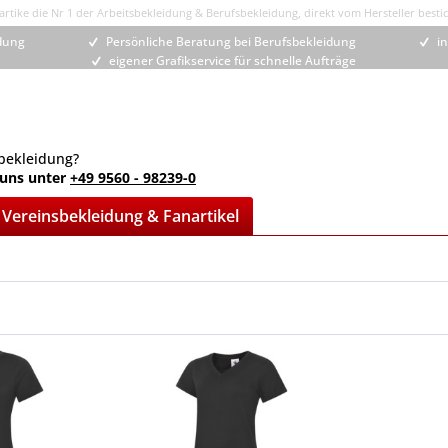
rtike die Nr 1 der Arbeitsbekleidung & Berufsbekleidung, direkt vom Hersteller bestic
idung
Persönliche Beratung bei Berufsbekleidung
in
eigener Grafikservice für schnelle Aufträge
bekleidung?
 uns unter
+49 9560 - 98239-0
Vereinsbekleidung & Fanartikel