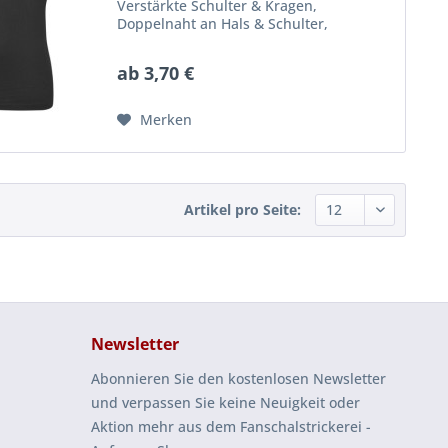
Verstärkte Schulter & Kragen,
Doppelnaht an Hals & Schulter,
Enzymgewaschen für extra weiches
Tragegefühl sowie verringertes
ab 3,70 €
Einlaufen, Waschbar bis 40° C
Merken
Artikel pro Seite:
Newsletter
Abonnieren Sie den kostenlosen Newsletter
und verpassen Sie keine Neuigkeit oder
Aktion mehr aus dem Fanschalstrickerei -