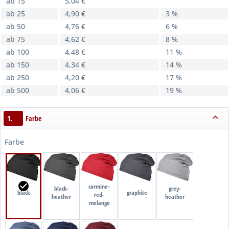
ab 15
5,04 €
ab 25
4,90 €
3 %
ab 50
4,76 €
6 %
ab 75
4,62 €
8 %
ab 100
4,48 €
11 %
ab 150
4,34 €
14 %
ab 250
4,20 €
17 %
ab 500
4,06 €
19 %
1.
Farbe
Farbe
carmine-
black-
grey-
black
graphite
red-
heather
heather
melange