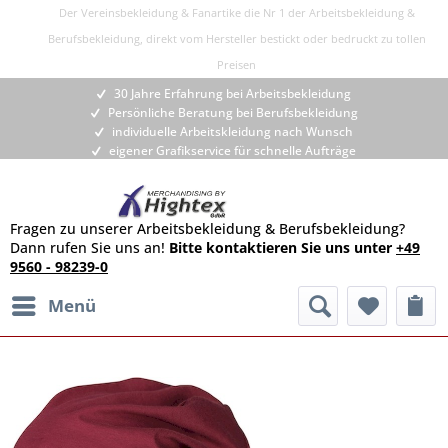
Der Vereinsbekleidung & Fanartike die Nr 1 der Arbeitsbekleidung &
Berufsbekleidung, direkt vom Hersteller bestickt oder bedruckt zu tollen
Preisen
30 Jahre Erfahrung bei Arbeitsbekleidung
Persönliche Beratung bei Berufsbekleidung
individuelle Arbeitskleidung nach Wunsch
eigener Grafikservice für schnelle Aufträge
Fragen zu unserer Arbeitsbekleidung & Berufsbekleidung?
Dann rufen Sie uns an!
Bitte kontaktieren Sie uns unter
+49
9560 - 98239-0
Menü