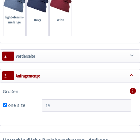
light-denim-
navy
wine
melange
2.
Vorderseite
3.
Anfragemenge
Größen:
one size